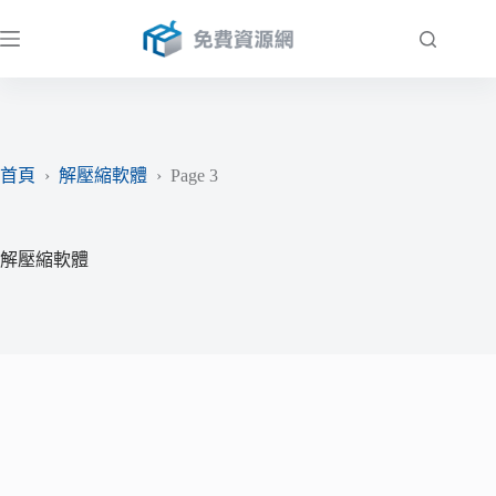
跳
至
主
要
內
容
首頁
›
解壓縮軟體
›
Page 3
解壓縮軟體