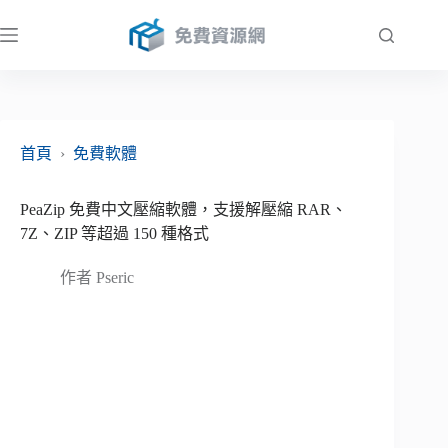
跳
至
主
要
內
容
首頁
›
免費軟體
PeaZip 免費中文壓縮軟體，支援解壓縮 RAR、
7Z、ZIP 等超過 150 種格式
作者
Pseric