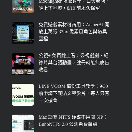
Moonlighter 領取教學，白天顧店、
晚上下地城，8/10 前永久保留
免費遊戲素材可商用：AetherAI 開
放上萬張 32px 像素風角色與道具
圖檔
公視+ 免費線上看：公視戲劇、紀
錄片與台語動畫，註冊就能無廣告
收看
LINE VOOM 備份工具教學：9/30
前申請下載貼文與影片，每人只有
一次機會
Mac 讀寫 NTFS 硬碟不用關 SIP：
BuhoNTFS 2.0 公測免費體驗