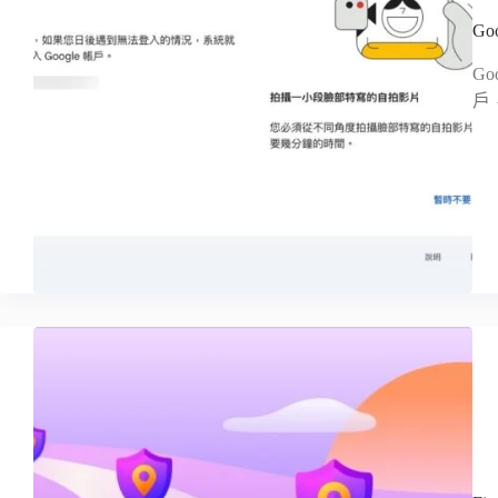
G
G
戶