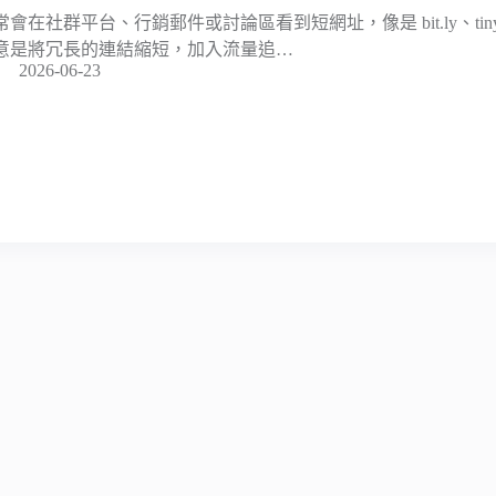
常會在社群平台、行銷郵件或討論區看到短網址，像是 bit.ly、tinyu
意是將冗長的連結縮短，加入流量追…
2026-06-23