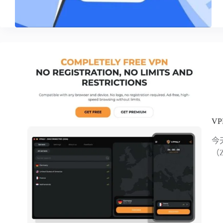
V
今
（