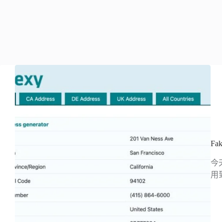
F
今
用