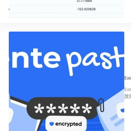
E
E
放