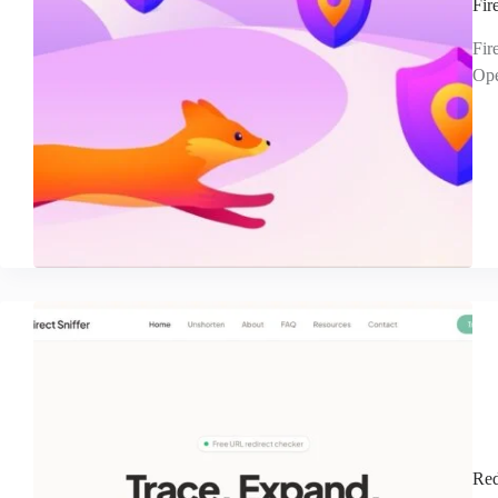
F
Fi
Op
R