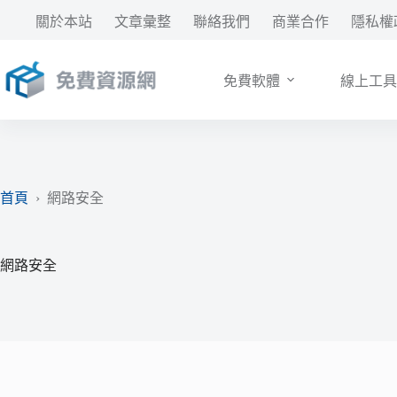
跳
關於本站
文章彙整
聯絡我們
商業合作
隱私權
至
主
要
免費軟體
線上工具
內
容
首頁
›
網路安全
網路安全