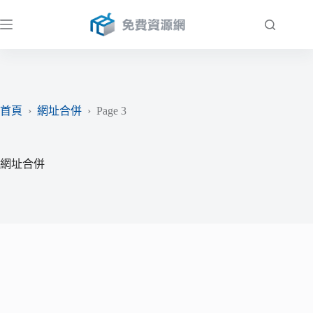
跳
至
主
要
內
容
首頁
›
網址合併
›
Page 3
網址合併