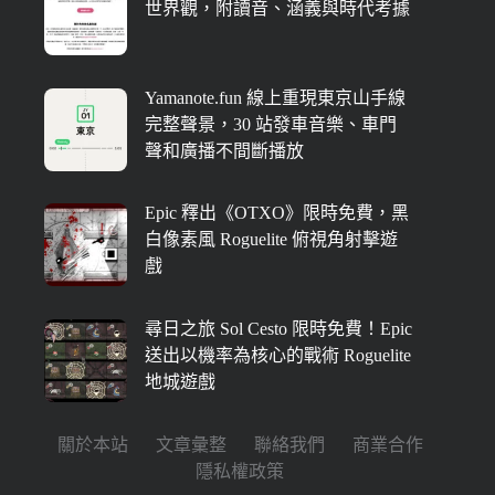
世界觀，附讀音、涵義與時代考據
Yamanote.fun 線上重現東京山手線
完整聲景，30 站發車音樂、車門
聲和廣播不間斷播放
Epic 釋出《OTXO》限時免費，黑
白像素風 Roguelite 俯視角射擊遊
戲
尋日之旅 Sol Cesto 限時免費！Epic
送出以機率為核心的戰術 Roguelite
地城遊戲
關於本站
文章彙整
聯絡我們
商業合作
隱私權政策