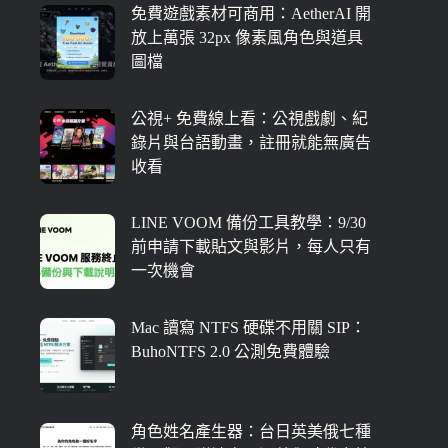
免費遊戲素材可商用：AetherAI 開
放上萬張 32px 像素風角色與道具
圖檔
公視+ 免費線上看：公視戲劇、紀
錄片與台語動畫，註冊就能無廣告
收看
LINE VOOM 備份工具教學：9/30
前申請下載貼文與影片，每人只有
一次機會
Mac 讀寫 NTFS 硬碟不用關 SIP：
BuhoNTFS 2.0 公測免費體驗
角色姓名產生器：台日英美俄七種