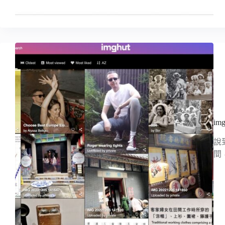
i
說
間