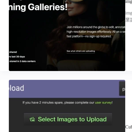
i
i
業
C