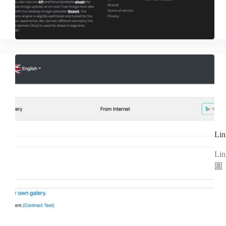
L
L
圖