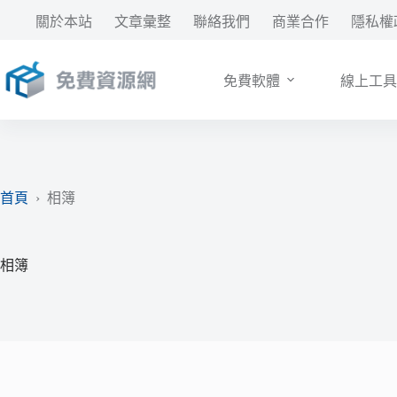
跳
關於本站
文章彙整
聯絡我們
商業合作
隱私權
至
主
要
免費軟體
線上工具
內
容
首頁
›
相簿
相簿