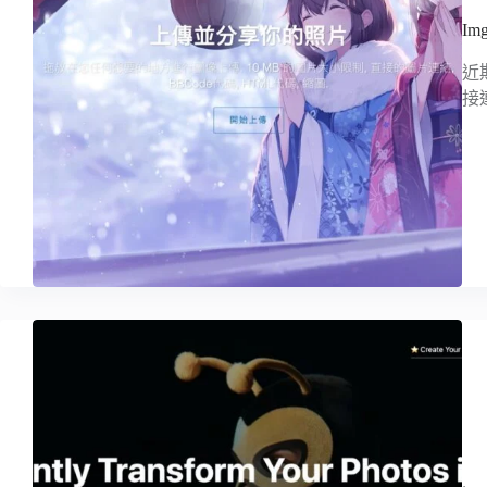
I
近
接