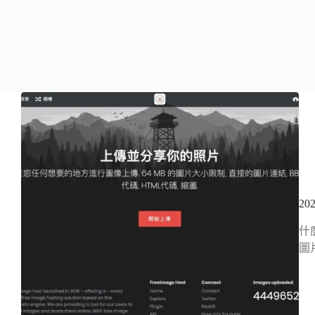
20
什
圖