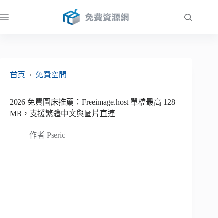
跳
至
主
要
內
容
首頁
›
免費空間
2026 免費圖床推薦：Freeimage.host 單檔最高 128
MB，支援繁體中文與圖片直連
作者
Pseric