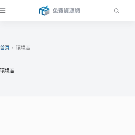
跳
至
主
要
內
容
首頁
›
環境音
環境音