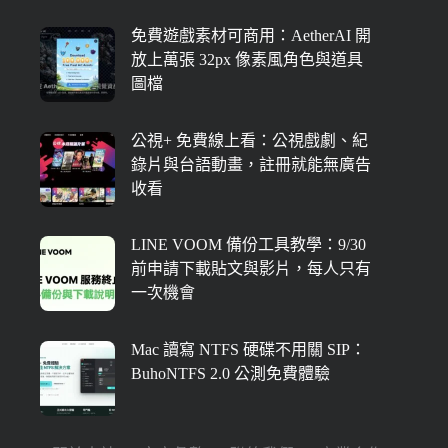
免費遊戲素材可商用：AetherAI 開
放上萬張 32px 像素風角色與道具
圖檔
公視+ 免費線上看：公視戲劇、紀
錄片與台語動畫，註冊就能無廣告
收看
LINE VOOM 備份工具教學：9/30
前申請下載貼文與影片，每人只有
一次機會
Mac 讀寫 NTFS 硬碟不用關 SIP：
BuhoNTFS 2.0 公測免費體驗