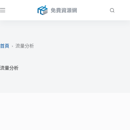
跳
至
主
要
內
容
首頁
›
流量分析
流量分析