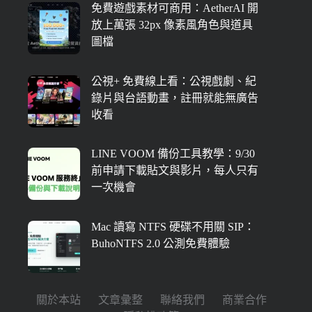
免費遊戲素材可商用：AetherAI 開
放上萬張 32px 像素風角色與道具
圖檔
公視+ 免費線上看：公視戲劇、紀
錄片與台語動畫，註冊就能無廣告
收看
LINE VOOM 備份工具教學：9/30
前申請下載貼文與影片，每人只有
一次機會
Mac 讀寫 NTFS 硬碟不用關 SIP：
BuhoNTFS 2.0 公測免費體驗
關於本站
文章彙整
聯絡我們
商業合作