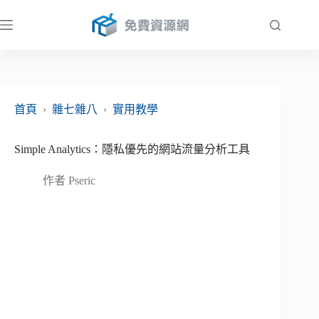
跳
至
主
要
內
容
首頁
›
雜七雜八
›
實用教學
Simple Analytics：隱私優先的網站流量分析工具
作者
Pseric