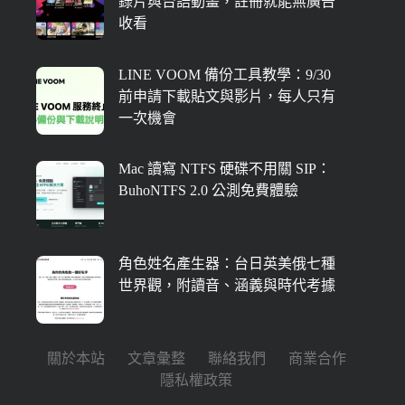
錄片與台語動畫，註冊就能無廣告
收看
LINE VOOM 備份工具教學：9/30
前申請下載貼文與影片，每人只有
一次機會
Mac 讀寫 NTFS 硬碟不用關 SIP：
BuhoNTFS 2.0 公測免費體驗
角色姓名產生器：台日英美俄七種
世界觀，附讀音、涵義與時代考據
關於本站
文章彙整
聯絡我們
商業合作
隱私權政策