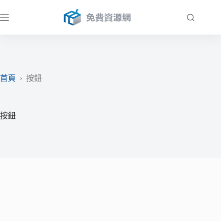
跳
至
主
要
內
容
首頁
›
按鈕
按鈕