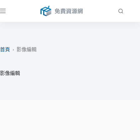
跳
至
主
要
內
容
首頁
›
影像編輯
影像編輯