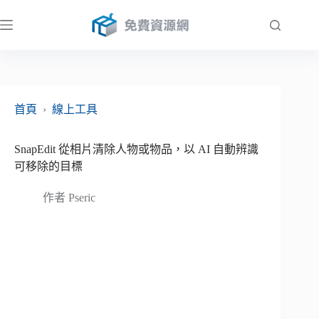
跳
至
主
要
內
容
首頁
›
線上工具
SnapEdit 從相片清除人物或物品，以 AI 自動辨識
可移除的目標
作者
Pseric