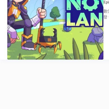
E
數
發、