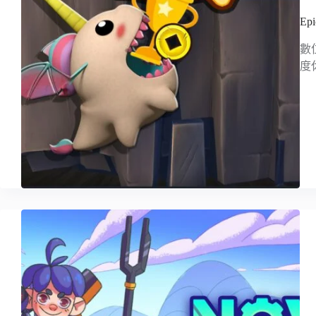
Ep
數位
度休