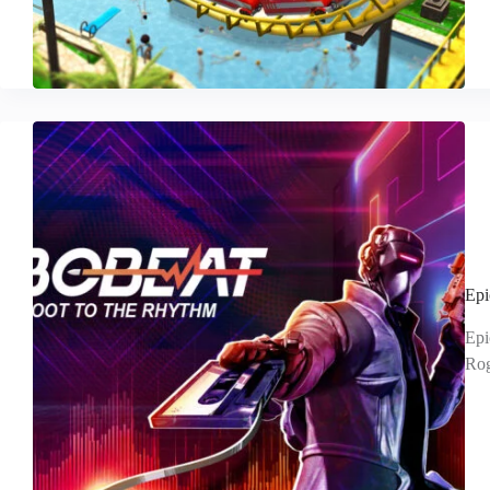
Ep
E
R