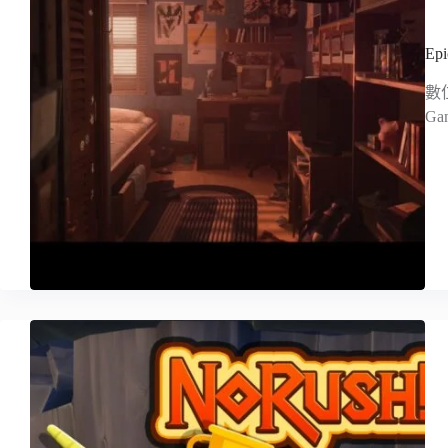
E
數位
G