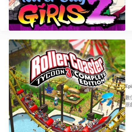
E
數位
原創