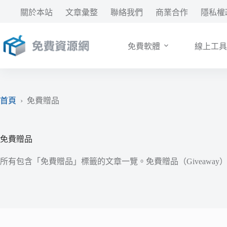
跳
關於本站
文章彙整
聯絡我們
商業合作
隱私權
至
主
要
免費軟體
線上工具
內
容
首頁
›
免費贈品
免費贈品
所有包含「免費贈品」標籤的文章一覽。免費贈品（Giveaw