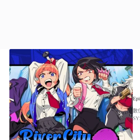
E
數位
S