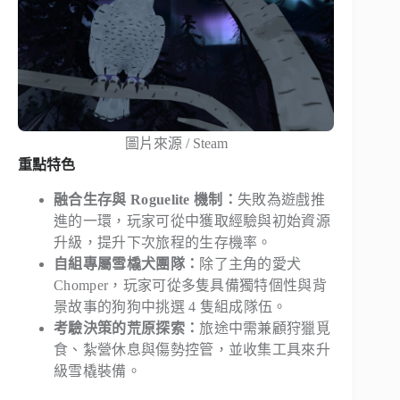
圖片來源 / Steam
重點特色
融合生存與 Roguelite 機制：
失敗為遊戲推
進的一環，玩家可從中獲取經驗與初始資源
升級，提升下次旅程的生存機率。
自組專屬雪橇犬團隊：
除了主角的愛犬
Chomper，玩家可從多隻具備獨特個性與背
景故事的狗狗中挑選 4 隻組成隊伍。
考驗決策的荒原探索：
旅途中需兼顧狩獵覓
食、紮營休息與傷勢控管，並收集工具來升
級雪橇裝備。