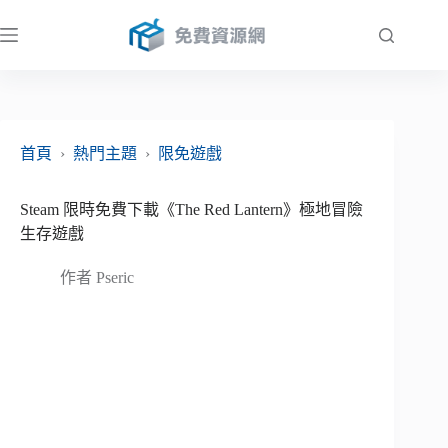
跳
至
主
要
內
容
首頁
›
熱門主題
›
限免遊戲
Steam 限時免費下載《The Red Lantern》極地冒險
生存遊戲
作者
Pseric