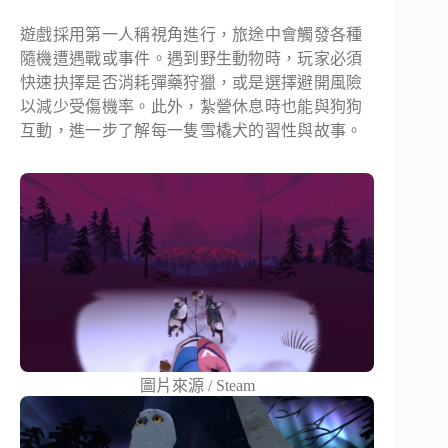
遊戲採用第一人稱視角進行，旅途中會觸發各種
隨機遭遇戰或事件。遇到野生動物時，玩家必須
快速抉擇是否消耗彈藥狩獵，或是選擇避開風險
以減少受傷機率。此外，紮營休息時也能與狗狗
互動，進一步了解每一隻雪橇犬的習性與故事。
圖片來源 / Steam