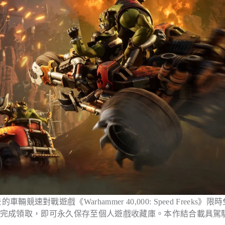
輛競速對戰遊戲《Warhammer 40,000: Speed Freeks》限
0 前登入帳號完成領取，即可永久保存至個人遊戲收藏庫。本作結合載具