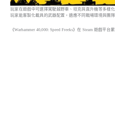
玩家在遊戲中可選擇駕駛越野車、坦克與直升機等多樣
玩家能客製化載具的武器配置，適應不同戰場環境與團
《Warhammer 40,000: Speed Freeks》在 Stea