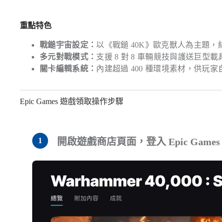
重點特色
戰鎚宇宙設定：
以《戰鎚 40K》歐克獸人為主題
多元對戰模式：
支援 8 對 8 車輛競技與護送巨型
關卡編輯系統：
內建超過 400 種環境素材，供玩
Epic Games 遊戲領取操作步驟
開啟遊戲商店頁面，登入 Epic Ga