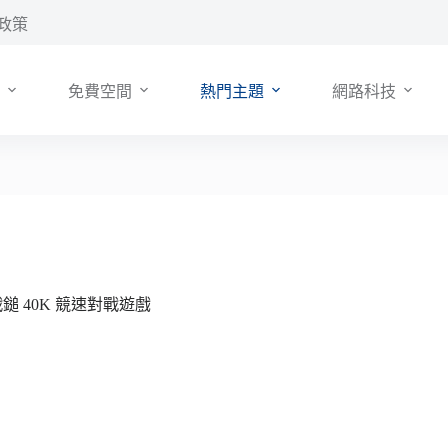
政策
免費空間
熱門主題
網路科技
eks》戰鎚 40K 競速對戰遊戲