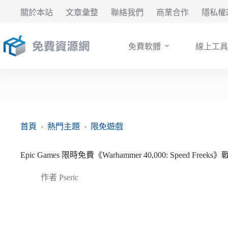
跳
關於本站
文章彙整
聯絡我們
商業合作
隱私權
至
主
要
免費軟體
線上工具
內
容
首頁
›
熱門主題
›
限免遊戲
Epic Games 限時免費《Warhammer 40,000: Speed Fre
作者
Pseric