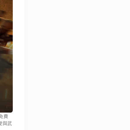
時免費
駕駛與武