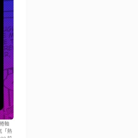
向捲軸
人氣「熱