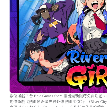
數位遊戲平台 Epic Games Store 推出最新限時免費活動。
動作遊戲《熱血硬派國夫君外傳 熱血少女2》（River City