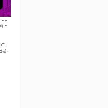
vie
面上
技巧；
過場，