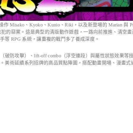
o、Kyoko、Kunio、Riki，以及新登場的 Marian 與 Pro
腳教訓來犯的惡黨。這是典型的清版動作遊戲，一路向前推進、清空畫
等 RPG 系統，讓重複的戰鬥多了養成深度。
（破防攻擊）、lift-off combo（浮空連段）與屬性狀態效果等
索。美術延續系列招牌的高品質點陣圖，搭配動畫開場、漫畫式