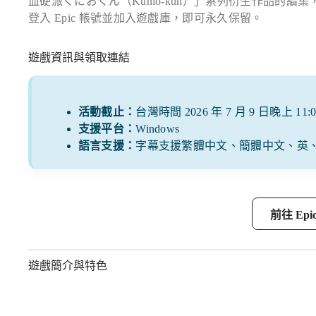
血硬派くにおくん（Kunio-kun）」系列衍生作品的續集，內建
登入 Epic 帳號並加入遊戲庫，即可永久保留。
遊戲資訊與領取連結
活動截止：
台灣時間 2026 年 7 月 9 日晚上 11:0
支援平台：
Windows
語言支援：
字幕支援繁體中文、簡體中文、英
前往 Epi
遊戲簡介與特色