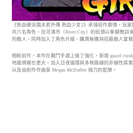
《熱血硬派國夫君外傳 熱血少女2》承接前作劇情，玩家操作 Misak
共六名角色，在河濱市（River City）的街頭以拳
的敵人，同時加入了角色升級、購買裝備與招募敵人當幫手
相較前作，本作在戰鬥手感上做了強化，新增 guard crush
地圖規模也更大，加入日夜循環與多條路線的非線性探
以及由前作作曲家 Megan McDuffee 操刀的配樂。