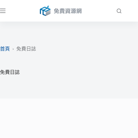
跳
至
主
要
內
容
首頁
›
免費日誌
免費日誌