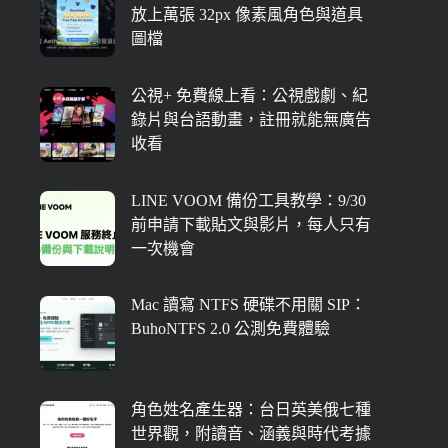
放上萬張 32px 像素風角色與道具
圖檔
公視+ 免費線上看：公視戲劇、紀
錄片與台語動畫，註冊就能無廣告
收看
LINE VOOM 備份工具教學：9/30
前申請下載貼文與影片，每人只有
一次機會
Mac 讀寫 NTFS 硬碟不用關 SIP：
BuhoNTFS 2.0 公測免費體驗
角色姓名產生器：台日英美俄七種
世界觀，附讀音、涵義與時代考據