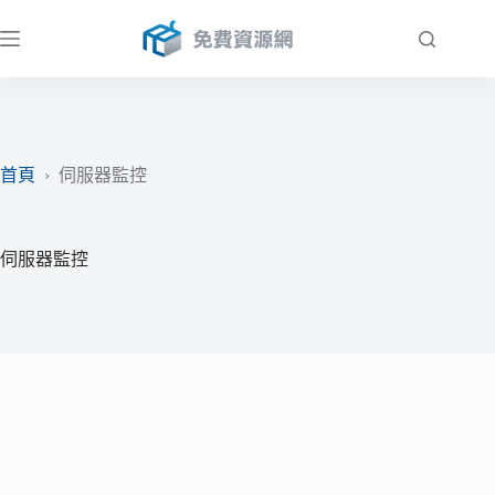
跳
至
主
要
內
容
首頁
›
伺服器監控
伺服器監控