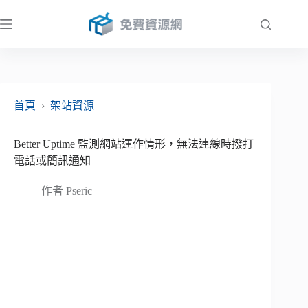
跳
至
主
要
內
容
首頁
›
架站資源
Better Uptime 監測網站運作情形，無法連線時撥打
電話或簡訊通知
作者
Pseric