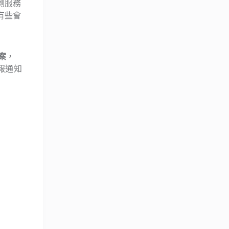
測服務
有些會
案
，
報通知