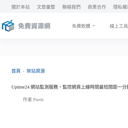
跳
關於本站
文章彙整
聯絡我們
商業合作
隱私權
至
主
要
免費軟體
線上工具
內
容
首頁
›
架站資源
Uptime24 網站監測服務，監控網頁上線時間最短間距一分
作者
Pseric