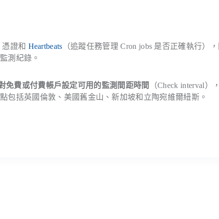
L 憑證和
Heartbeats
（追蹤任務管理 Cron jobs 是否正確執行）
站監測紀錄。
4 沒有對免費或付費帳戶設定可用的監測間距時間
（Check interval
節點包括英國倫敦、美國舊金山、新加坡和立陶宛維爾紐斯。