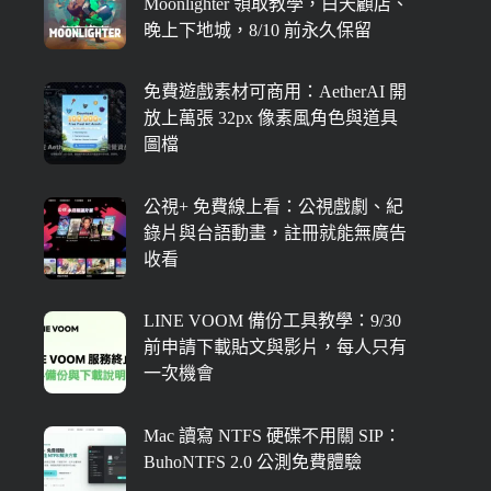
Moonlighter 領取教學，白天顧店、
晚上下地城，8/10 前永久保留
免費遊戲素材可商用：AetherAI 開
放上萬張 32px 像素風角色與道具
圖檔
公視+ 免費線上看：公視戲劇、紀
錄片與台語動畫，註冊就能無廣告
收看
LINE VOOM 備份工具教學：9/30
前申請下載貼文與影片，每人只有
一次機會
Mac 讀寫 NTFS 硬碟不用關 SIP：
BuhoNTFS 2.0 公測免費體驗