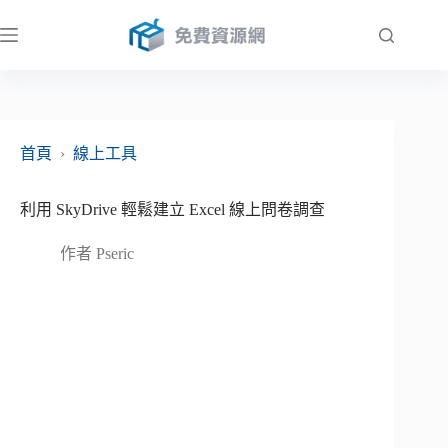
跳
至
主
要
內
容
首頁
›
線上工具
利用 SkyDrive 輕鬆建立 Excel 線上問卷調查
作者
Pseric