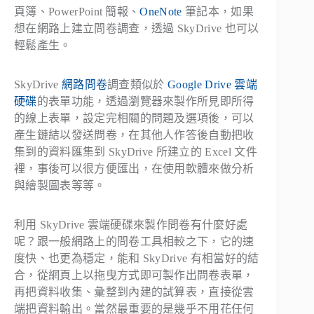
頁簿、PowerPoint 簡報、
OneNote
筆記本，如果
想在網路上建立問卷調查，透過 SkyDrive 也可以
輕鬆產生。
SkyDrive
網路問卷
調查類似於
Google Drive
雲端
硬碟
的表單功能，透過瀏覽器來製作所見即所得
的線上表單，設定完相關的問題及選項後，可以
產生鏈結以發送問卷，在其他人作答後自動把收
集到的資料匯集到 SkyDrive 所建立的 Excel 文件
裡，事後可以很方便匯出，在使用軟體來做分析
與繪製圖表等等。
利用 SkyDrive 雲端硬碟來製作問卷有什麼好處
呢？跟一般網路上的問卷工具相較之下，它的速
度快、也更為穩定，能和 SkyDrive 有相當好的結
合，從網頁上以拖曳方式即可製作出問卷表單，
再把資料收集、彙整到內建的試算表，直接從雲
端把資料輸出。當然最重要的是幾乎不用花任何