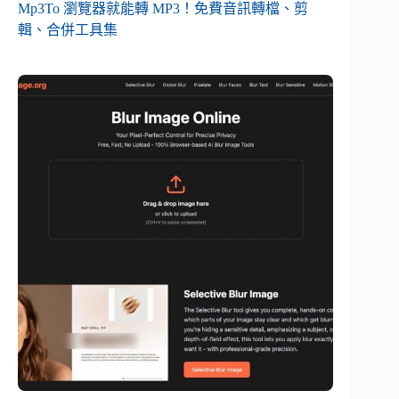
Mp3To 瀏覽器就能轉 MP3！免費音訊轉檔、剪
輯、合併工具集