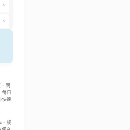
類、關
，每日
掛快速
作、網
每個音