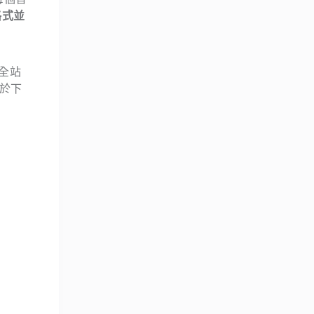
格式並
用全站
於下