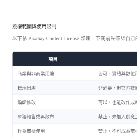
授權範圍與使用限制
以下依 Pixabay Content License 整理，下載前先
項目
商業與非商業用途
皆可，實體與數位
標示出處
非必要，但官方鼓
編輯修改
可以，也能改作成
單獨轉售或再散布
禁止，未加入創意
作為商標使用
禁止，不可成為商