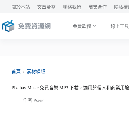
跳
關於本站
文章彙整
聯絡我們
商業合作
隱私權
至
主
要
免費軟體
線上工具
內
容
首頁
›
素材模版
Pixabay Music 免費音樂 MP3 下載，適用於個人和商業
作者
Pseric