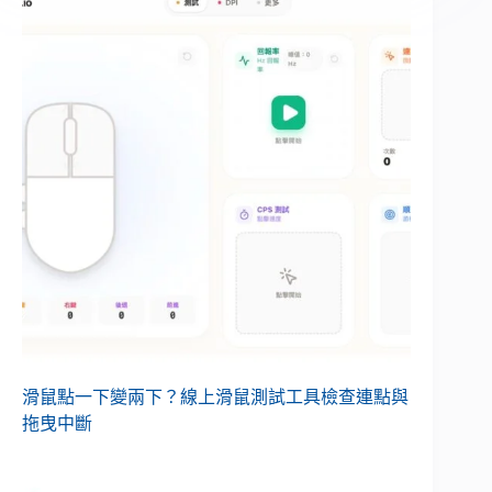
滑鼠點一下變兩下？線上滑鼠測試工具檢查連點與
拖曳中斷