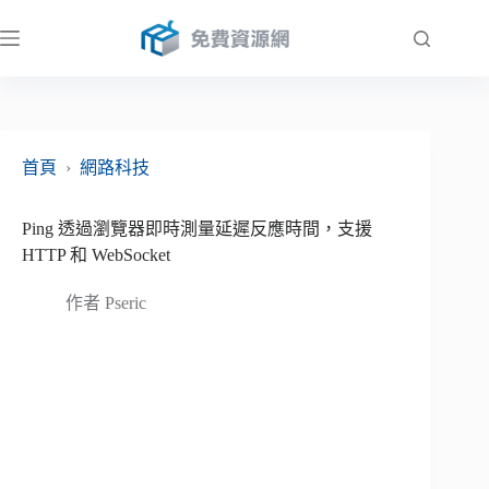
跳
至
主
要
內
容
首頁
›
網路科技
Ping 透過瀏覽器即時測量延遲反應時間，支援
HTTP 和 WebSocket
作者
Pseric