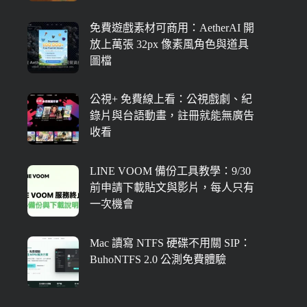
免費遊戲素材可商用：AetherAI 開
放上萬張 32px 像素風角色與道具
圖檔
公視+ 免費線上看：公視戲劇、紀
錄片與台語動畫，註冊就能無廣告
收看
LINE VOOM 備份工具教學：9/30
前申請下載貼文與影片，每人只有
一次機會
Mac 讀寫 NTFS 硬碟不用關 SIP：
BuhoNTFS 2.0 公測免費體驗