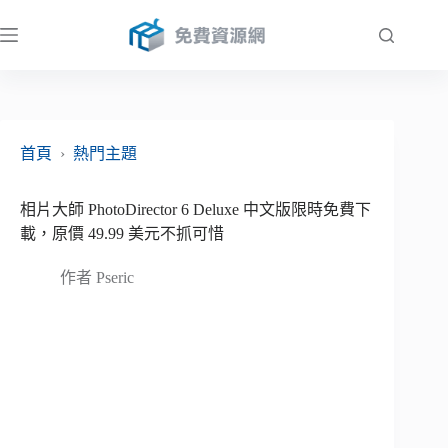
跳
至
主
要
內
容
首頁
›
熱門主題
相片大師 PhotoDirector 6 Deluxe 中文版限時免費下
載，原價 49.99 美元不抓可惜
作者
Pseric