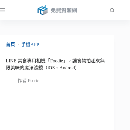
跳
至
主
要
內
容
首頁
›
手機APP
LINE 美食專用相機「Foodie」，讓食物拍起來無
限美味的魔法濾鏡（iOS、Android）
作者
Pseric