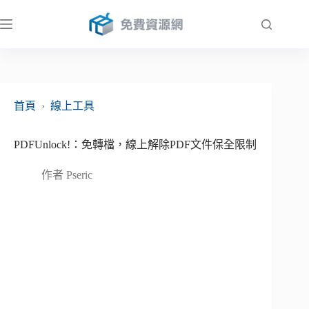
跳
至
主
要
內
容
首頁
›
線上工具
PDFUnlock!：免轉檔，線上解除PDF文件保全限制
作者
Pseric