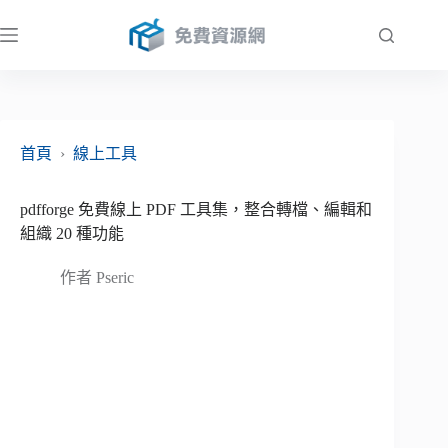
跳
至
主
要
內
容
首頁
›
線上工具
pdfforge 免費線上 PDF 工具集，整合轉檔、編輯和
組織 20 種功能
作者
Pseric