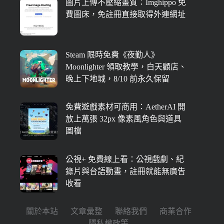
圖片上傳不壓縮畫質：Imghippo 免
費圖床，免註冊直接取得外連網址
Steam 限時免費《夜勤人》
Moonlighter 領取教學，白天顧店、
晚上下地城，8/10 前永久保留
免費遊戲素材可商用：AetherAI 開
放上萬張 32px 像素風角色與道具
圖檔
公視+ 免費線上看：公視戲劇、紀
錄片與台語動畫，註冊就能無廣告
收看
關於本站
文章彙整
聯絡我們
商業合作
隱私權政策