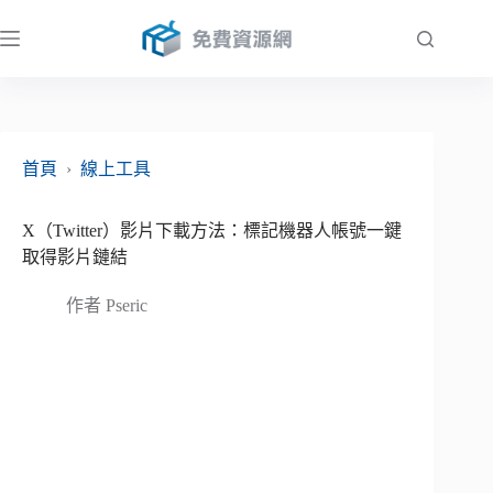
跳
至
主
要
內
容
首頁
›
線上工具
X（Twitter）影片下載方法：標記機器人帳號一鍵
取得影片鏈結
作者
Pseric