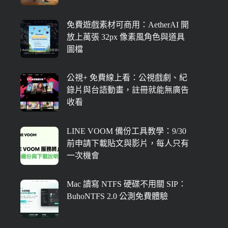
免費遊戲素材可商用：AetherAI 開
放上萬張 32px 像素風角色與道具
圖檔
公視+ 免費線上看：公視戲劇、紀
錄片與台語動畫，註冊就能無廣告
收看
LINE VOOM 備份工具教學：9/30
前申請下載貼文與影片，每人只有
一次機會
Mac 讀寫 NTFS 硬碟不用關 SIP：
BuhoNTFS 2.0 公測免費體驗