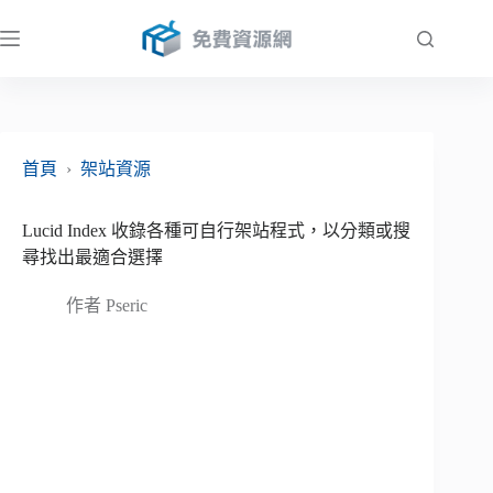
跳
至
主
要
內
容
首頁
›
架站資源
Lucid Index 收錄各種可自行架站程式，以分類或搜
尋找出最適合選擇
作者
Pseric