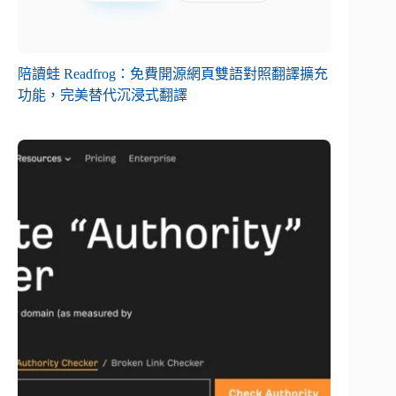
陪讀蛙 Readfrog：免費開源網頁雙語對照翻譯擴充
功能，完美替代沉浸式翻譯