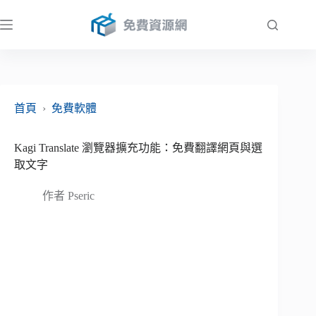
跳
至
主
要
內
容
首頁
›
免費軟體
Kagi Translate 瀏覽器擴充功能：免費翻譯網頁與選
取文字
作者
Pseric