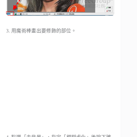
3. 用
魔術棒
畫出要修飾的部位。