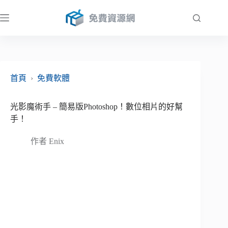
跳
至
主
要
內
容
首頁
›
免費軟體
光影魔術手 – 簡易版Photoshop！數位相片的好幫
手！
作者
Enix