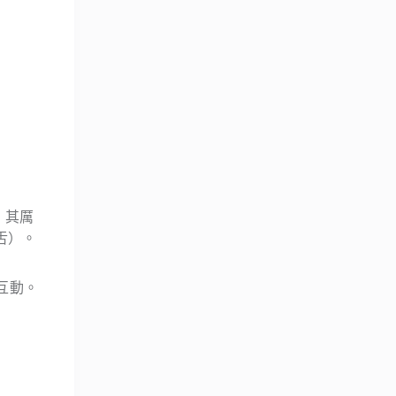
，其厲
舌）。
互動。