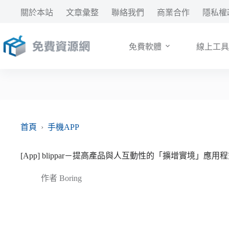
跳
關於本站
文章彙整
聯絡我們
商業合作
隱私權
至
主
要
免費軟體
線上工具
內
容
首頁
›
手機APP
[App] blippar－提高產品與人互動性的「擴增實境」
作者
Boring