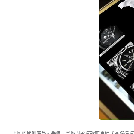
上圖的範例產品是手錶，當你開啟這款應用程式並瞄準這隻