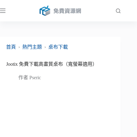
跳
至
主
要
內
容
首頁
›
熱門主題
›
桌布下載
Jootix 免費下載高畫質桌布（寬螢幕適用）
作者
Pseric