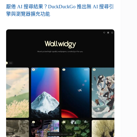
厭倦 AI 搜尋結果？DuckDuckGo 推出無 AI 搜尋引
擎與瀏覽器擴充功能