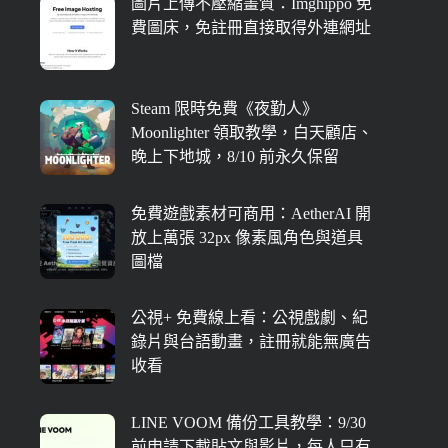
圖片上傳不壓縮畫質：Imghippo 免
費圖床，免註冊直接取得外連網址
Steam 限時免費《夜勤人》
Moonlighter 領取教學，白天顧店、
晚上下地城，8/10 前永久保留
免費遊戲素材可商用：AetherAI 開
放上萬張 32px 像素風角色與道具
圖檔
公視+ 免費線上看：公視戲劇、紀
錄片與台語動畫，註冊就能無廣告
收看
LINE VOOM 備份工具教學：9/30
前申請下載貼文與影片，每人只有