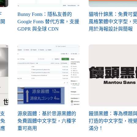
下
Bunny Fonts：隱私友善的
貓啃什錦黑：免費可
式開
Google Fonts 替代方案，支援
風格繁體中文字型，
GDPR 與全球 CDN
用於海報設計與簡報
出支
源泉圓體：基於思源黑體的
饅頭黑體：專為標題
球免
免費圓體中文字型，六種字
打造的中文字型，視
台應
重可商用
滿分！