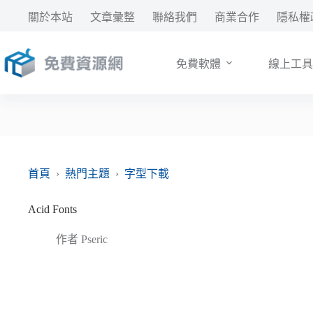
跳
關於本站
文章彙整
聯絡我們
商業合作
隱私權
至
主
要
免費軟體
線上工具
內
容
首頁
›
熱門主題
›
字型下載
Acid Fonts
作者
Pseric