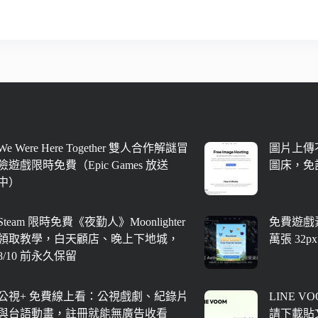
We Were Here Together 雙人合作解謎冒
圖片上傳不
險遊戲限時免費（Epic Games 放送
圖床，免
中）
Steam 限時免費《夜勤人》Moonlighter
免費遊戲素
領取教學，白天顧店、晚上下地城，
萬張 32
8/10 前永久保留
公視+ 免費線上看：公視戲劇、紀錄片
LINE V
與台語動畫，註冊就能無廣告收看
請下載貼