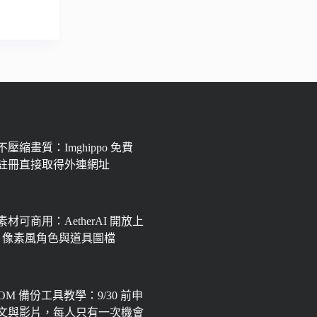
壓縮畫質：Imghippo 免費
註冊直接取得外連網址
材可商用：AetherAI 開放上
px 像素風角色與道具圖檔
OOM 備份工具教學：9/30 前申
文與影片，每人只有一次機會