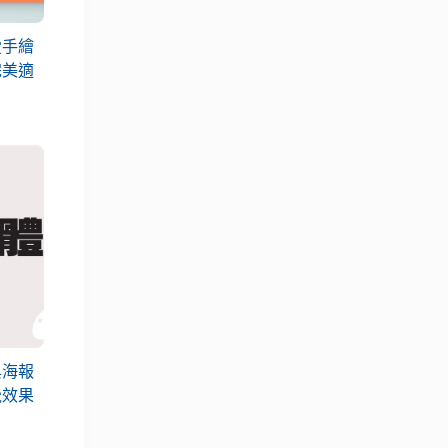
愛手繪
完美適
與海報
覺效果