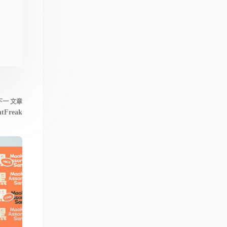
下一
文章
ntFreak