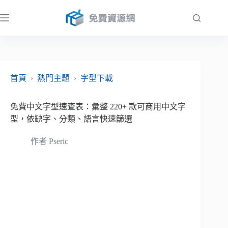
跳
至
主
要
內
容
首頁
›
熱門主題
›
字型下載
免費中文字型速查表：彙整 220+ 款可商用中文字
型，依缺字、分類、語言快速篩選
作者
Pseric