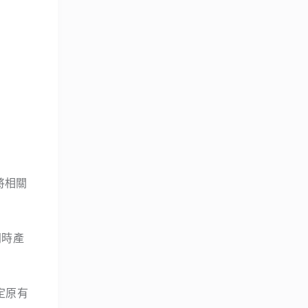
將相關
同時產
定原有