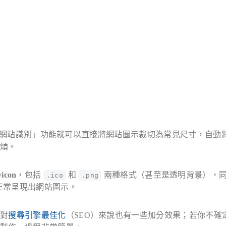
 內建「網站識別」功能就可以直接將網站圖示裁切為常見尺寸，自動
麻煩。
con
，包括
和
兩種格式（甚至是透明背景），
.ico
.png
能正常呈現出網站圖示。
這對
搜尋引擎最佳化
（SEO）來說也有一些加分效果；若你不確