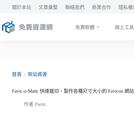
跳
關於本站
文章彙整
聯絡我們
商業合作
隱私權
至
主
要
免費軟體
線上工具
內
容
首頁
›
架站資源
Favic-o-Matic 快速裁切、製作各種尺寸大小的 Favicon 網
作者
Pseric