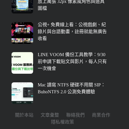
放上萬張 32px 像素風角色與道具
圖檔
公視+ 免費線上看：公視戲劇、紀
錄片與台語動畫，註冊就能無廣告
收看
LINE VOOM 備份工具教學：9/30
前申請下載貼文與影片，每人只有
一次機會
Mac 讀寫 NTFS 硬碟不用關 SIP：
BuhoNTFS 2.0 公測免費體驗
關於本站
文章彙整
聯絡我們
商業合作
隱私權政策