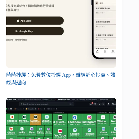
時時抄經：免費數位抄經 App，離線靜心抄寫、讀
經與迴向