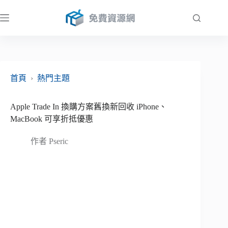
跳
至
主
要
內
容
首頁
›
熱門主題
Apple Trade In 換購方案舊換新回收 iPhone、
MacBook 可享折抵優惠
作者
Pseric