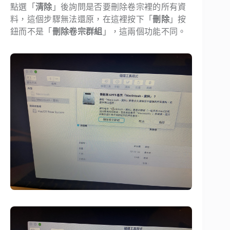
點選「
清除
」後詢問是否要刪除卷宗裡的所有資
料，這個步驟無法還原，在這裡按下「
刪除
」按
鈕而不是「
刪除卷宗群組
」，這兩個功能不同。