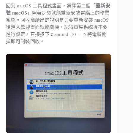
回到 macOS 工具程式畫面，選擇第二個「
重新安
裝 macOS
」照著步驟就能重新安裝電腦上的作業
系統。回收商給出的說明是只要重新安裝 macOS
後進入歡迎畫面就能關機，記得重裝系統後不要
進行設定，直接按下
將電腦關
Command（⌘）- Q
掉即可封裝回收。