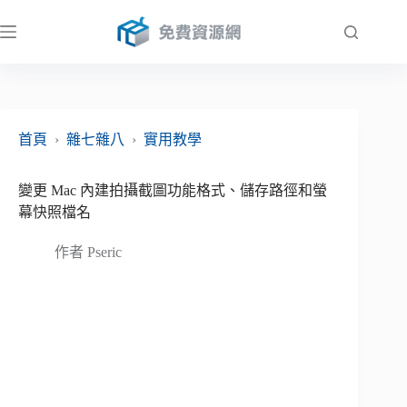
跳
至
主
要
內
容
首頁
›
雜七雜八
›
實用教學
變更 Mac 內建拍攝截圖功能格式、儲存路徑和螢
幕快照檔名
作者
Pseric