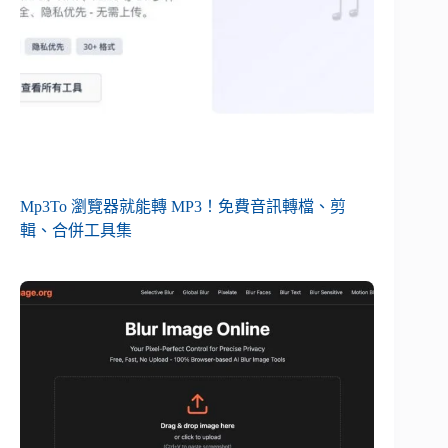
Mp3To 瀏覽器就能轉 MP3！免費音訊轉檔、剪
輯、合併工具集