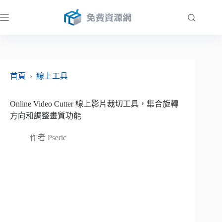
跳
至
主
要
內
容
首頁
›
線上工具
Online Video Cutter 線上影片裁切工具，集合旋轉
方向和調整畫質功能
作者
Pseric