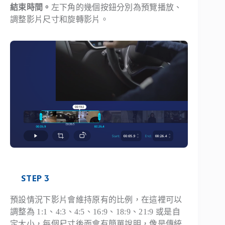
結束時間。
左下角的幾個按鈕分別為預覽播放、
調整影片尺寸和旋轉影片。
STEP 3
預設情況下影片會維持原有的比例，在這裡可以
調整為 1:1、4:3、4:5、16:9、18:9、21:9 或是自
定大小，每個尺寸後面會有簡單說明，像是傳統