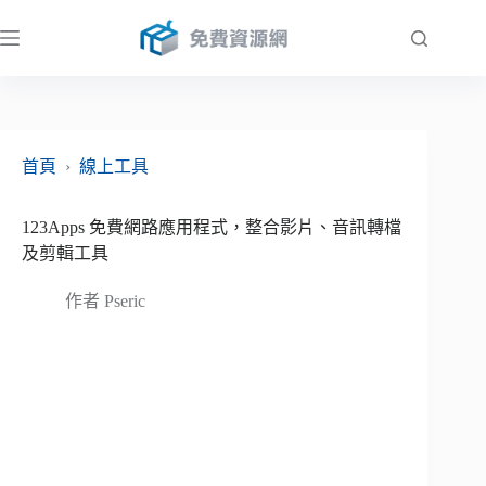
跳
至
主
要
內
容
首頁
›
線上工具
123Apps 免費網路應用程式，整合影片、音訊轉檔
及剪輯工具
作者
Pseric