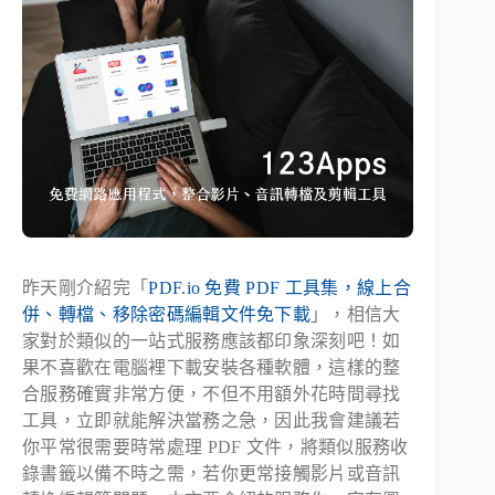
昨天剛介紹完「
PDF.io 免費 PDF 工具集，線上合
併、轉檔、移除密碼編輯文件免下載
」，相信大
家對於類似的一站式服務應該都印象深刻吧！如
果不喜歡在電腦裡下載安裝各種軟體，這樣的整
合服務確實非常方便，不但不用額外花時間尋找
工具，立即就能解決當務之急，因此我會建議若
你平常很需要時常處理 PDF 文件，將類似服務收
錄書籤以備不時之需，若你更常接觸影片或音訊