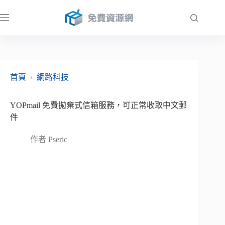
跳
至
主
要
內
容
首頁
›
網路科技
YOPmail 免費拋棄式信箱服務，可正常收取中文郵
件
作者
Pseric