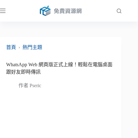
跳
至
主
要
內
容
首頁
›
熱門主題
WhatsApp Web 網頁版正式上線！輕鬆在電腦桌面
跟好友即時傳訊
作者
Pseric