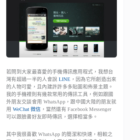
若問到大家最喜愛的手機傳訊應用程式，我想台
灣有超過一半的人會說
LINE
，因為它所創造出來
的人物可愛，且內建許許多多貼圖和佈景主題。
我的手機裡則有幾款常用的傳訊工具，例如跟國
外朋友交談會用 WhatsApp，跟中國大陸的朋友就
用
WeChat 微信
，當然還有 Facebook Messenger
可以跟臉書好友即時傳訊，選擇相當多。
其中我很喜歡 WhatsApp 的簡潔和快速，相較之