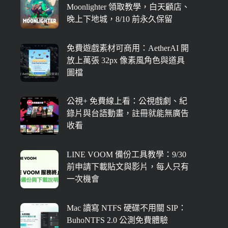
Moonlighter 領取教學，白天顧店、
晚上下地城，8/10 前永久保留
免費遊戲素材可商用：AetherAI 開
放上萬張 32px 像素風角色與道具
圖檔
公視+ 免費線上看：公視戲劇、紀
錄片與台語動畫，註冊就能無廣告
收看
LINE VOOM 備份工具教學：9/30
前申請下載貼文與影片，每人只有
一次機會
Mac 讀寫 NTFS 硬碟不用關 SIP：
BuhoNTFS 2.0 公測免費體驗