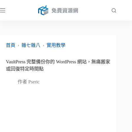
跳
至
主
要
內
容
首頁
›
雜七雜八
›
實用教學
VaultPress 完整備份你的 WordPress 網站，無痛搬家
或回復特定時間點
作者
Pseric