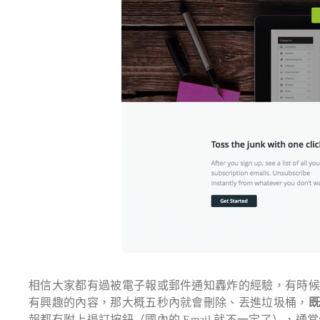
相信大家都有過被電子報或郵件通知轟炸的經驗，有時
有興趣的內容，那大概五秒內就會刪除、丟進垃圾桶，
報都有附上退訂按鈕（國內的 Email 就不一定了）