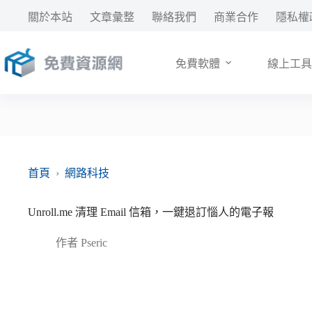
跳
關於本站
文章彙整
聯絡我們
商業合作
隱私權
至
主
要
免費軟體
線上工具
內
容
首頁
›
網路科技
Unroll.me 清理 Email 信箱，一鍵退訂惱人的電子報
作者
Pseric