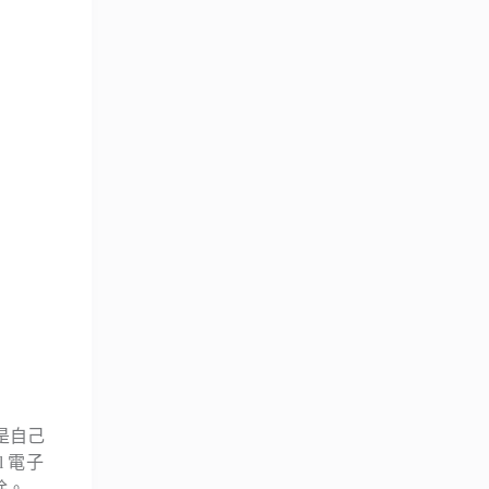
是自己
l 電子
除。