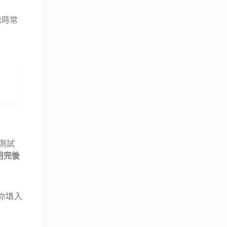
也時常
好測試
用完後
果你填入