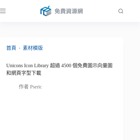
跳
至
主
要
內
容
首頁
›
素材模版
Unicons Icon Library 超過 4500 個免費圖示向量圖
和網頁字型下載
作者
Pseric