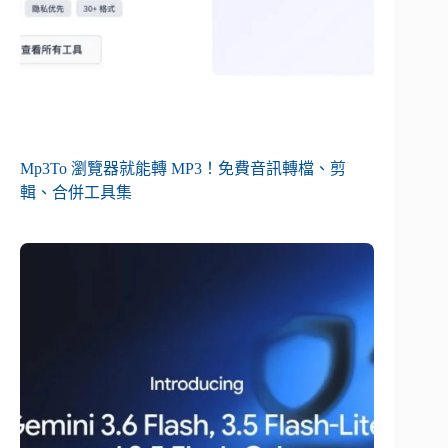
Mp3To 瀏覽器就能轉 MP3！免費音訊轉檔、剪
輯、合併工具集