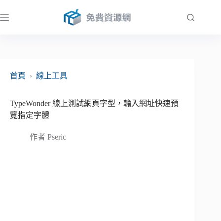
跳
至
主
要
內
容
首頁
›
線上工具
TypeWonder 線上測試網頁字型，輸入網址快速預
覽指定字體
作者
Pseric